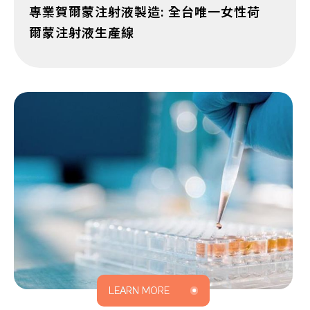
專業賀爾蒙注射液製造: 全台唯一女性荷
爾蒙注射液生產線
外銷國家
港澳 / 越南/ 柬埔寨 /
菲律賓/新加坡
Advantage
04
LEARN MORE