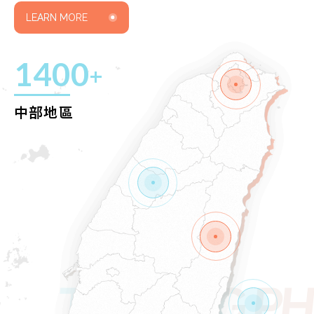
Advantage
02
LEARN MORE
2100
1400
250
65
2300
+
+
+
+
+
台灣醫學中心
北部地區
中部地區
東部地區
離島地區
南部地區
74%
Advantage
03
外銷國家
港澳 / 越南/ 柬埔寨 /
TA FONG P
菲律賓/新加坡