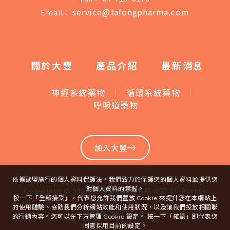
service@tafongpharma.com
Email：
關於大豐
產品介紹
最新消息
神經系統藥物
循環系統藥物
呼吸道藥物
加入大豐
依據歐盟施行的個人資料保護法，我們致力於保護您的個人資料並提供您
對個人資料的掌握。
Copyright ©
2026
大豐製藥股份有限公司
All Rights
按一下「全部接受」，代表您允許我們置放 Cookie 來提升您在本網站上
Reserved.
的使用體驗、協助我們分析網站效能和使用狀況，以及讓我們投放相關聯
-
網頁設計
iBest
的行銷內容。您可以在下方管理 Cookie 設定。 按一下「確認」即代表您
同意採用目前的設定。