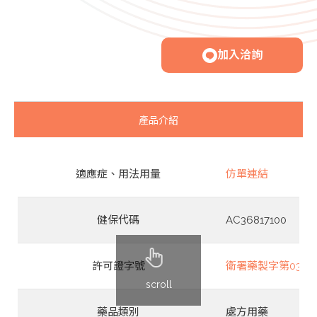
加入洽詢
產品介紹
適應症、用法用量
仿單連結
健保代碼
AC36817100
許可證字號
衛署藥製字第0368
scroll
藥品類別
處方用藥