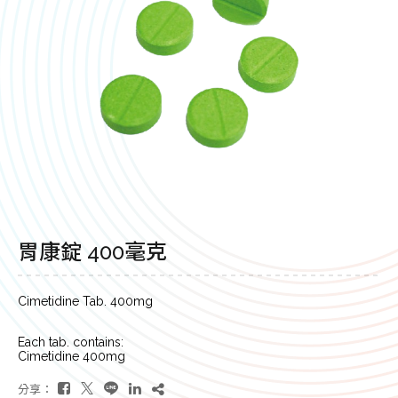
胃康錠 400毫克
Cimetidine Tab. 400mg
Each tab. contains:
Cimetidine 400mg
分享：