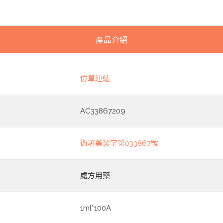
產品介紹
仿單連結
AC33867209
衛署藥製字第033867號
處方用藥
1ml*100A