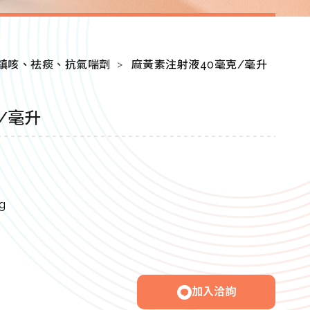
鎮咳、祛痰、抗氣喘劑
麻黃素注射液40毫克/毫升
/毫升
g
加入洽詢